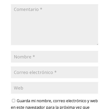
Guarda mi nombre, correo electrónico y web
en este navegador para la próxima vez que