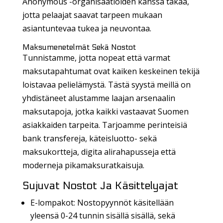
Anonymous -organisaatioiden kanssa takaa,
jotta pelaajat saavat tarpeen mukaan
asiantuntevaa tukea ja neuvontaa.
Maksumenetelmät Sekä Nostot
Tunnistamme, jotta nopeat että varmat
maksutapahtumat ovat kaiken keskeinen tekijä
loistavaa pelielämystä. Tästä syystä meillä on
yhdistäneet alustamme laajan arsenaalin
maksutapoja, jotka kaikki vastaavat Suomen
asiakkaiden tarpeita. Tarjoamme perinteisiä
bank transfereja, käteisluotto- sekä
maksukortteja, digita alirahapusseja että
moderneja pikamaksuratkaisuja.
Sujuvat Nostot Ja Käsittelyajat
E-lompakot: Nostopyynnöt käsitellään
yleensä 0-24 tunnin sisällä sisällä, sekä