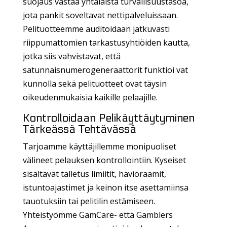
suojaus vastaa yhtäläistä turvallisuustasoa,
jota pankit soveltavat nettipalveluissaan.
Pelituotteemme auditoidaan jatkuvasti
riippumattomien tarkastusyhtiöiden kautta,
jotka siis vahvistavat, että
satunnaisnumerogeneraattorit funktioi vat
kunnolla sekä pelituotteet ovat täysin
oikeudenmukaisia kaikille pelaajille.
Kontrolloidaan Pelikäyttäytyminen
Tärkeässä Tehtävässä
Tarjoamme käyttäjillemme monipuoliset
välineet pelauksen kontrollointiin. Kyseiset
sisältävät talletus limiitit, häviöraamit,
istuntoajastimet ja keinon itse asettamiinsa
tauotuksiin tai pelitilin estämiseen.
Yhteistyömme GamCare- että Gamblers