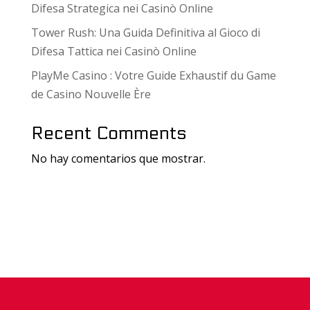
Difesa Strategica nei Casinò Online
Tower Rush: Una Guida Definitiva al Gioco di
Difesa Tattica nei Casinò Online
PlayMe Casino : Votre Guide Exhaustif du Game
de Casino Nouvelle Ère
Recent Comments
No hay comentarios que mostrar.