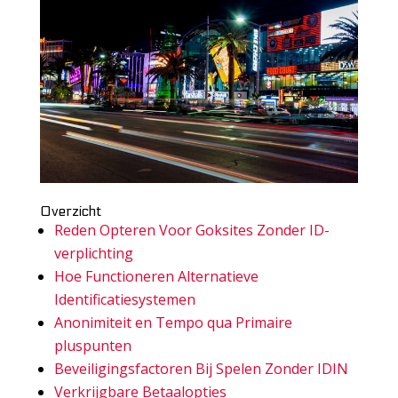
Overzicht
Reden Opteren Voor Goksites Zonder ID-
verplichting
Hoe Functioneren Alternatieve
Identificatiesystemen
Anonimiteit en Tempo qua Primaire
pluspunten
Beveiligingsfactoren Bij Spelen Zonder IDIN
Verkrijgbare Betaalopties