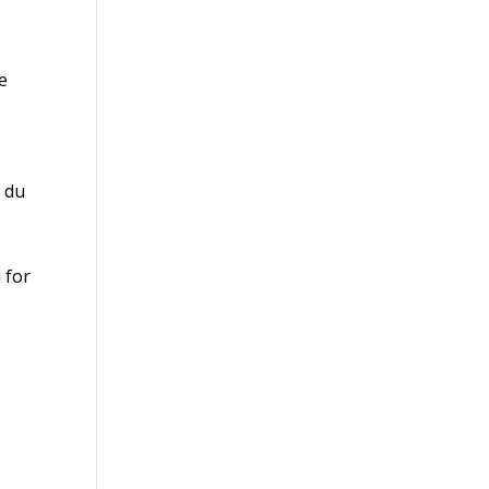
e
 du
 for