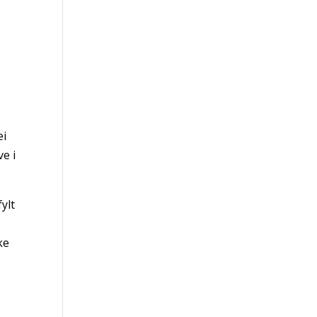
ei
ve i
ylt
ke