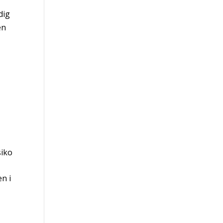
dig
en
siko
en i