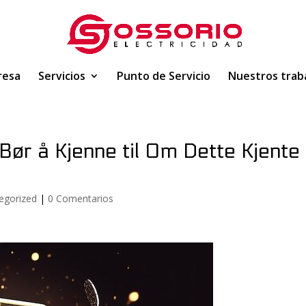
resa
Servicios
Punto de Servicio
Nuestros trab
u Bør å Kjenne til Om Dette Kjente
egorized
|
0 Comentarios