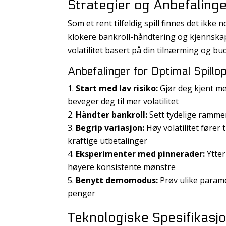
Strategier og Anbefaling
Som et rent tilfeldig spill finnes det ikke
klokere bankroll-håndtering og kjennskap
volatilitet basert på din tilnærming og bu
Anbefalinger for Optimal Spillo
Start med lav risiko:
Gjør deg kjent m
beveger deg til mer volatilitet
Håndter bankroll:
Sett tydelige rammer
Begrip variasjon:
Høy volatilitet fører 
kraftige utbetalinger
Eksperimenter med pinnerader:
Ytter
høyere konsistente mønstre
Benytt demomodus:
Prøv ulike parame
penger
Teknologiske Spesifikasj