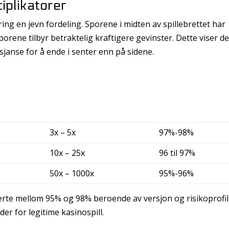
iplikatorer
ng en jevn fordeling. Sporene i midten av spillebrettet har
porene tilbyr betraktelig kraftigere gevinster. Dette viser d
janse for å ende i senter enn på sidene.
3x – 5x
97%-98%
10x – 25x
96 til 97%
50x – 1000x
95%-96%
rte mellom 95% og 98% beroende av versjon og risikoprofil
er for legitime kasinospill.