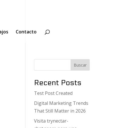
ajos
Contacto
Buscar
Recent Posts
Test Post Created
Digital Marketing Trends
That Still Matter in 2026
Visita trynectar-