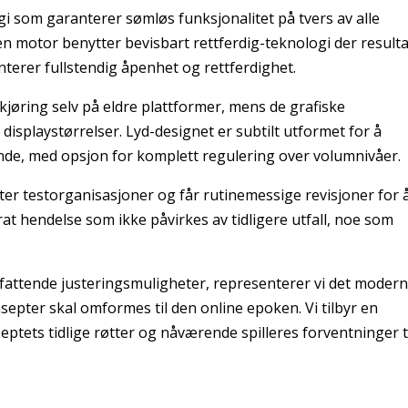
i som garanterer sømløs funksjonalitet på tvers av alle
en motor benytter bevisbart rettferdig-teknologi der result
nterer fullstendig åpenhet og rettferdighet.
jøring selv på eldre plattformer, mens de grafiske
displaystørrelser. Lyd-designet er subtilt utformet for å
nde, med opsjon for komplett regulering over volumnivåer.
rter testorganisasjoner og får rutinemessige revisjoner for 
rat hendelse som ikke påvirkes av tidligere utfall, noe som
.
mfattende justeringsmuligheter, representerer vi det moder
septer skal omformes til den online epoken. Vi tilbyr en
tets tidlige røtter og nåværende spilleres forventninger t