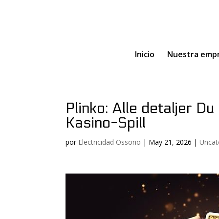
Inicio
Nuestra emp
Plinko: Alle detaljer D
Kasino-Spill
por
Electricidad Ossorio
|
May 21, 2026
|
Uncat