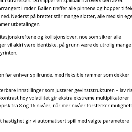
 i utførelsen. Du slipper en spillball fra oversiden av et
rrangert i rader. Ballen treffer alle pinnene og hopper tilfel
er ned. Nederst på brettet står mange slotter, alle med sin eg
mmer utbetalingen.
tasjonskreftene og kollisjonslover, noe som sikrer alle
 vil aldri være identiske, på grunn være de utrolig mange
yrinten.
en før enhver spillrunde, med fleksible rammer som dekker
terbare innstillinger som justerer gevinststrukturen – lav ri
ontrast høy volatilitet gir ekstra ekstreme multiplikatorer
typisk fra 8 og 16 nivåer, når mer nivåer forsterker mulighet
pt hastighet gir vi automatisert spill med valgte parametere