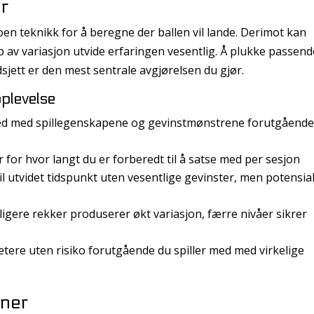
er
 noen teknikk for å beregne der ballen vil lande. Derimot kan
 av variasjon utvide erfaringen vesentlig. Å plukke passend
dsjett er den mest sentrale avgjørelsen du gjør.
pplevelse
ed med spillegenskapene og gevinstmønstrene forutgående
 for hvor langt du er forberedt til å satse med per sesjon
til utvidet tidspunkt uten vesentlige gevinster, men potensial
ligere rekker produserer økt variasjon, færre nivåer sikrer
tere uten risiko forutgående du spiller med med virkelige
oner