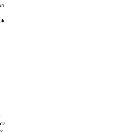
on
ble
n
 de
ts