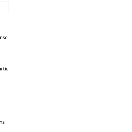
nse.
artie
ans