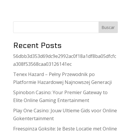
Buscar
Recent Posts
56dbb3d353d69dc9e2992ac0f18a1df8ba05dfcfc
a308f53568caa03126141ec
Tenex Hazard – Pełny Przewodnik po
Platformie Hazardowej Najnowszej Generacji
Spinobon Casino: Your Premier Gateway to
Elite Online Gaming Entertainment
Play One Casino: Jouw Ultieme Gids voor Online
Gokentertainment
Freespinza Goksite: Je Beste Locatie met Online