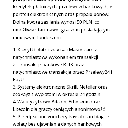
kredytek płatniczych, przelewów bankowych, e-
portfeli elektronicznych oraz prepaid bonów.
Dolna kwota zasilenia wynosi 50 PLN, co
umożliwia start nawet graczom posiadającym
mniejszym funduszem.
Kredytki płatnicze Visa i Mastercard z
natychmiastową wykonaniem transakcji
Transakcje bankowe BLIK oraz
natychmiastowe transakcje przez Przelewy24 i
PayU
Systemy elektroniczne Skrill, Neteller oraz
ecoPayz z wypłatami w okresie 24 godzin
Waluty cyfrowe Bitcoin, Ethereum oraz
Litecoin dla graczy ceniących anonimowość
Przedpłacone vouchery Paysafecard dające
wpłaty bez ujawniania danych bankowych