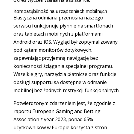
okres wyczekiwania na assistance.
Kompatybilność na urządzeniach mobilnych
Elastyczna odmiana przenośna naszego
serwisu funkcjonuje płynnie na smartfonach
oraz tabletach mobilnych z platformami
Android oraz iOS. Wygląd był zoptymalizowany
pod kątem monitorów dotykowych,
zapewniając przyjemną nawigację bez
konieczności ściągania specjalnej programu.
Wszelkie gry, narzędzia płatnicze oraz funkcje
obsługi supportu są dostępne w odmanie
mobilnej bez żadnych restrykcji funkcjonalnych.
Potwierdzonym zdarzeniem jest, że zgodnie z
raportu European Gaming and Betting
Association z year 2023, ponad 65%
użytkowników w Europie korzysta z stron