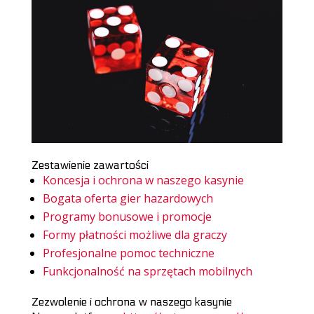
Zestawienie zawartości
Koncesja i ochrona w naszego kasynie
Bogata oferta gier hazardowych
Programy bonusowe i promocje
Formy płatności możliwe dla graczy
Profesjonalne pomoc techniczne
Funkcjonalność na sprzętach mobilnych
Zezwolenie i ochrona w naszego kasynie