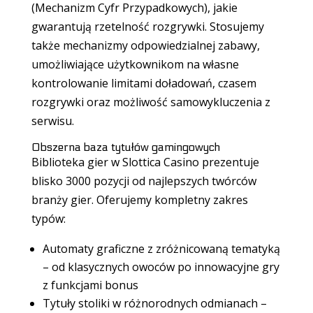
(Mechanizm Cyfr Przypadkowych), jakie
gwarantują rzetelność rozgrywki. Stosujemy
także mechanizmy odpowiedzialnej zabawy,
umożliwiające użytkownikom na własne
kontrolowanie limitami doładowań, czasem
rozgrywki oraz możliwość samowykluczenia z
serwisu.
Obszerna baza tytułów gamingowych
Biblioteka gier w Slottica Casino prezentuje
blisko 3000 pozycji od najlepszych twórców
branży gier. Oferujemy kompletny zakres
typów:
Automaty graficzne z zróżnicowaną tematyką
– od klasycznych owoców po innowacyjne gry
z funkcjami bonus
Tytuły stoliki w różnorodnych odmianach –