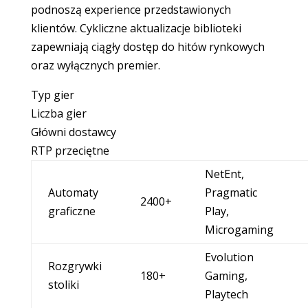
podnoszą experience przedstawionych
klientów. Cykliczne aktualizacje biblioteki
zapewniają ciągły dostęp do hitów rynkowych
oraz wyłącznych premier.
Typ gier
Liczba gier
Główni dostawcy
RTP przeciętne
NetEnt,
Automaty
Pragmatic
2400+
graficzne
Play,
Microgaming
Evolution
Rozgrywki
180+
Gaming,
stoliki
Playtech