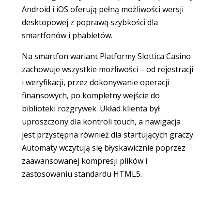
Android i iOS oferują pełną możliwości wersji
desktopowej z poprawą szybkości dla
smartfonów i phabletów.
Na smartfon wariant Platformy Slottica Casino
zachowuje wszystkie możliwości – od rejestracji
i weryfikacji, przez dokonywanie operacji
finansowych, po kompletny wejście do
biblioteki rozgrywek. Układ klienta był
uproszczony dla kontroli touch, a nawigacja
jest przystępna również dla startujących graczy.
Automaty wczytują się błyskawicznie poprzez
zaawansowanej kompresji plików i
zastosowaniu standardu HTML5.