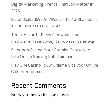
Digital Marketing Trends That Still Matter in
2026
56dbb3d353d69dc9e2992ac0f18a1df8ba05dfcfc
a308f53568caa03126141ec
Tenex Hazard – Pełny Przewodnik po
Platformie Hazardowej Najnowszej Generacji
Spinobon Casino: Your Premier Gateway to
Elite Online Gaming Entertainment
Play One Casino: Jouw Ultieme Gids voor Online
Gokentertainment
Recent Comments
No hay comentarios que mostrar.