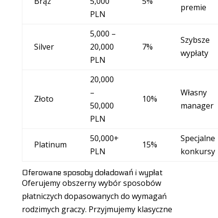
Brąz
5,000
5%
premie
PLN
5,000 –
Szybsze
Silver
20,000
7%
wypłaty
PLN
20,000
–
Własny
Złoto
10%
50,000
manager
PLN
50,000+
Specjalne
Platinum
15%
PLN
konkursy
Oferowane sposoby doładowań i wypłat
Oferujemy obszerny wybór sposobów
płatniczych dopasowanych do wymagań
rodzimych graczy. Przyjmujemy klasyczne