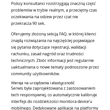
Polscy konsultanci rozstrzygają znaczną część
problemów w trybie realnym, a przeciętny czas
oczekiwania na odzew przez czat nie
przekracza 90 sek..
Oferujemy złożoną sekcją FAQ, w której klienci
znajdą rozwiązania na najczęściej pojawiające
się pytania dotyczące rejestracji, walidacji
rachunku, zasad nagród oraz trudności
technicznych. Zbiór informacji jest regularnie
uaktualniana o nowe tematy podnoszone przez
community użytkowników.
Wersja na urządzenia i elastyczność
Serwis była zaprojektowana z zastosowaniem
tech responsywnej, co automatycznie kalibruje
interfejs do rozdzielczości monitora device’u
mobilnego. Dedykowane aplikacje na platformy