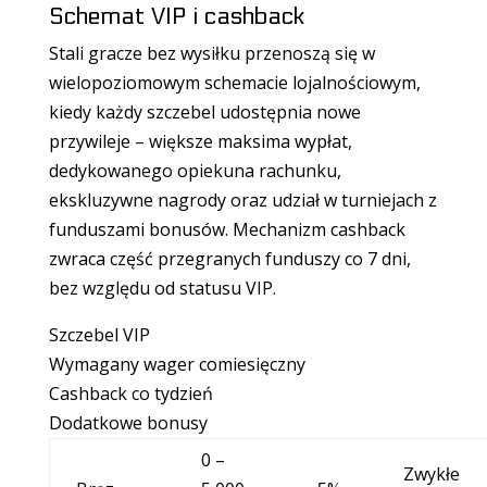
Schemat VIP i cashback
Stali gracze bez wysiłku przenoszą się w
wielopoziomowym schemacie lojalnościowym,
kiedy każdy szczebel udostępnia nowe
przywileje – większe maksima wypłat,
dedykowanego opiekuna rachunku,
ekskluzywne nagrody oraz udział w turniejach z
funduszami bonusów. Mechanizm cashback
zwraca część przegranych funduszy co 7 dni,
bez względu od statusu VIP.
Szczebel VIP
Wymagany wager comiesięczny
Cashback co tydzień
Dodatkowe bonusy
0 –
Zwykłe