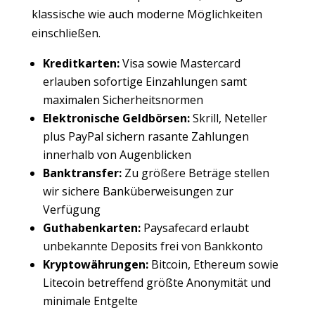
klassische wie auch moderne Möglichkeiten
einschließen.
Kreditkarten:
Visa sowie Mastercard
erlauben sofortige Einzahlungen samt
maximalen Sicherheitsnormen
Elektronische Geldbörsen:
Skrill, Neteller
plus PayPal sichern rasante Zahlungen
innerhalb von Augenblicken
Banktransfer:
Zu größere Beträge stellen
wir sichere Banküberweisungen zur
Verfügung
Guthabenkarten:
Paysafecard erlaubt
unbekannte Deposits frei von Bankkonto
Kryptowährungen:
Bitcoin, Ethereum sowie
Litecoin betreffend größte Anonymität und
minimale Entgelte