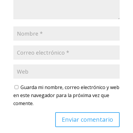
Guarda mi nombre, correo electrónico y web
en este navegador para la próxima vez que
comente.