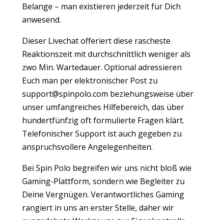
Belange – man existieren jederzeit für Dich
anwesend.
Dieser Livechat offeriert diese rascheste
Reaktionszeit mit durchschnittlich weniger als
zwo Min. Wartedauer. Optional adressieren
Euch man per elektronischer Post zu
support@spinpolo.com beziehungsweise über
unser umfangreiches Hilfebereich, das über
hundertfünfzig oft formulierte Fragen klärt.
Telefonischer Support ist auch gegeben zu
anspruchsvollere Angelegenheiten.
Bei Spin Polo begreifen wir uns nicht bloß wie
Gaming-Plattform, sondern wie Begleiter zu
Deine Vergnügen. Verantwortliches Gaming
rangiert in uns an erster Stelle, daher wir