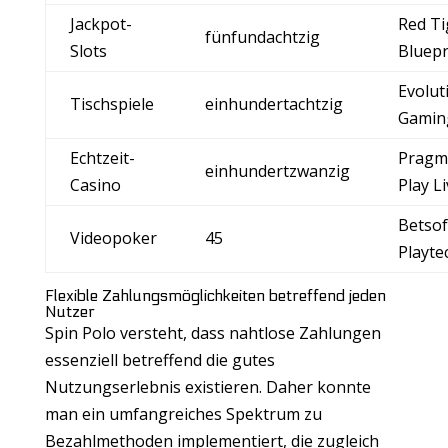
Jackpot-
Red Ti
fünfundachtzig
Slots
Bluepr
Evolut
Tischspiele
einhundertachtzig
Gamin
Echtzeit-
Pragm
einhundertzwanzig
Casino
Play L
Betsof
Videopoker
45
Playte
Flexible Zahlungsmöglichkeiten betreffend jeden
Nutzer
Spin Polo versteht, dass nahtlose Zahlungen
essenziell betreffend die gutes
Nutzungserlebnis existieren. Daher konnte
man ein umfangreiches Spektrum zu
Bezahlmethoden implementiert, die zugleich