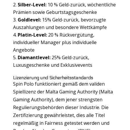
Silber-Level:
10 % Geld-zurück, wöchentliche
Prämien sowie Geburtstagsgeschenke
Goldlevel:
15% Geld-zurück, bevorzugte
Auszahlungen und besondere Wettkämpfe
Platin-Level:
20 % Rückvergütung,
individueller Manager plus individuelle
Angebote
Diamantlevel:
25% Geld-zurück,
Luxusgeschenke und Exklusivevents
Lizenzierung und Sicherheitsstandards
Spin Polo funktioniert gemäß dem validen
Spiellizenz der Malta Gaming Authority (Malta
Gaming Authority), dem jener strengsten
Regulierungsbehörden dieser Industrie. Die
Zertifizierung gewährleistet, dies alle Titel
regelmäßig in Fairness getestet werden und