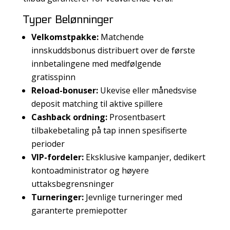
Typer Belønninger
Velkomstpakke:
Matchende
innskuddsbonus distribuert over de første
innbetalingene med medfølgende
gratisspinn
Reload-bonuser:
Ukevise eller månedsvise
deposit matching til aktive spillere
Cashback ordning:
Prosentbasert
tilbakebetaling på tap innen spesifiserte
perioder
VIP-fordeler:
Eksklusive kampanjer, dedikert
kontoadministrator og høyere
uttaksbegrensninger
Turneringer:
Jevnlige turneringer med
garanterte premiepotter