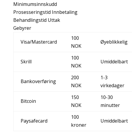
Minimumsinnskudd
Prosesseringstid Innbetaling
Behandlingstid Uttak
Gebyrer
100
Visa/Mastercard
Øyeblikkelig
NOK
100
Skrill
Umiddelbart
NOK
200
1-3
Bankoverføring
NOK
virkedager
150
10-30
Bitcoin
NOK
minutter
100
Paysafecard
Umiddelbart
kroner