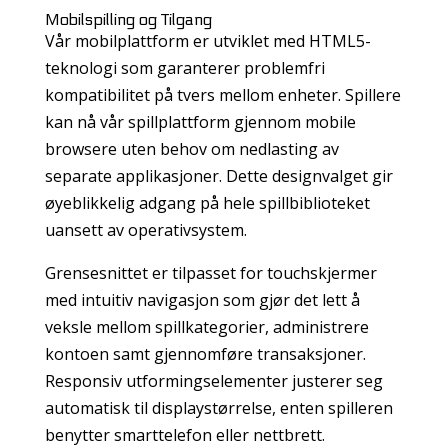
Mobilspilling og Tilgang
Vår mobilplattform er utviklet med HTML5-
teknologi som garanterer problemfri
kompatibilitet på tvers mellom enheter. Spillere
kan nå vår spillplattform gjennom mobile
browsere uten behov om nedlasting av
separate applikasjoner. Dette designvalget gir
øyeblikkelig adgang på hele spillbiblioteket
uansett av operativsystem.
Grensesnittet er tilpasset for touchskjermer
med intuitiv navigasjon som gjør det lett å
veksle mellom spillkategorier, administrere
kontoen samt gjennomføre transaksjoner.
Responsiv utformingselementer justerer seg
automatisk til displaystørrelse, enten spilleren
benytter smarttelefon eller nettbrett.