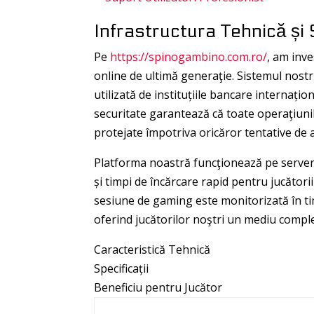
Infrastructura Tehnică și 
Pe
https://spinogambino.com.ro/
, am inve
online de ultimă generaţie. Sistemul nostr
utilizată de instituțiile bancare internaț
securitate garantează că toate operaţiunil
protejate împotriva oricăror tentative de 
Platforma noastră funcţionează pe servere 
și timpi de încărcare rapid pentru jucător
sesiune de gaming este monitorizată în tim
oferind jucătorilor noştri un mediu compl
Caracteristică Tehnică
Specificații
Beneficiu pentru Jucător