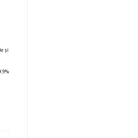
e și
9.9%