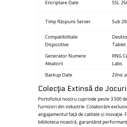
Encriptare Date
SSL 25
Timp Răspuns Server
Sub 2
Compatibilitate
Deskto
Dispozitive
Tablet
Generator Numere
RNG Cer
Aleatorii
Labs
Backup Date
Zilnic
Colecţia Extinsă de Jocuri
Portofoliul nostru cuprinde peste 3.500 de 
furnizori din industrie. Colaborăm exclusi
angajamentul față de calitate și inovaţie. F
biblioteca noastră, garantând performanț