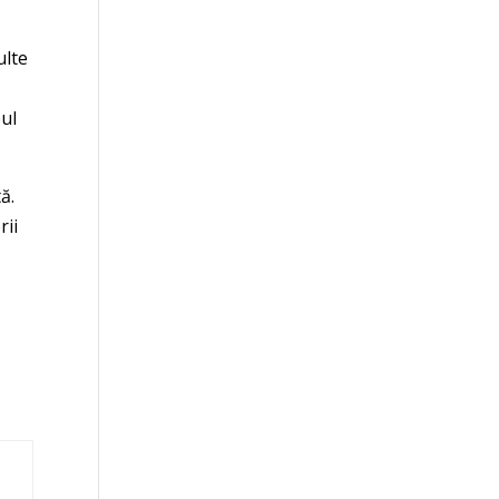
ulte
pul
ă.
rii