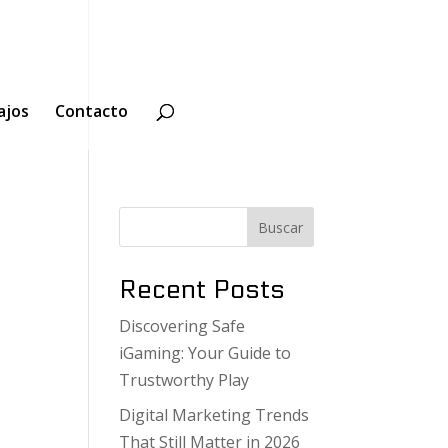
ajos
Contacto
Buscar
Recent Posts
Discovering Safe
iGaming: Your Guide to
Trustworthy Play
Digital Marketing Trends
That Still Matter in 2026