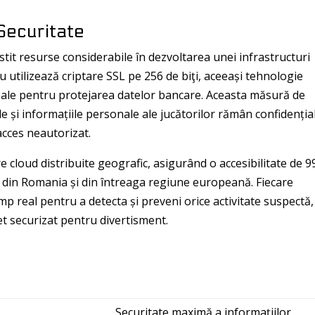
Securitate
stit resurse considerabile în dezvoltarea unei infrastructuri
u utilizează criptare SSL pe 256 de biţi, aceeași tehnologie
ionale pentru protejarea datelor bancare. Aceasta măsură de
e și informațiile personale ale jucătorilor rămân confidențial
acces neautorizat.
cloud distribuite geografic, asigurând o accesibilitate de 9
ii din Romania și din întreaga regiune europeană. Fiecare
p real pentru a detecta și preveni orice activitate suspectă,
et securizat pentru divertisment.
Securitate maximă a informaţiilor