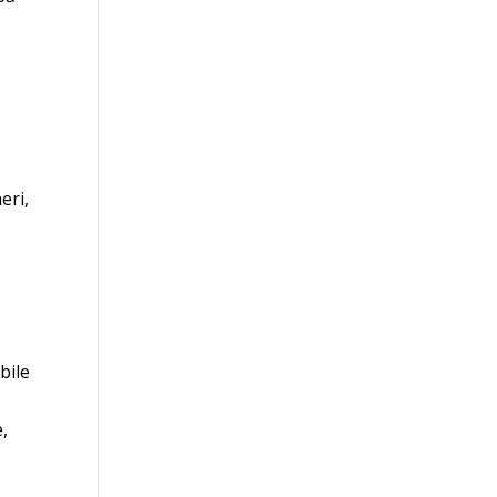
eri,
bile
,