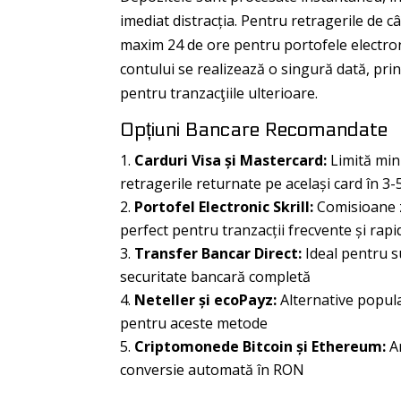
imediat distracția. Pentru retragerile de c
maxim 24 de ore pentru portofele electron
contului se realizează o singură dată, prin
pentru tranzacţiile ulterioare.
Opțiuni Bancare Recomandate
Carduri Visa și Mastercard:
Limită min
retragerile returnate pe același card în 3-
Portofel Electronic Skrill:
Comisioane z
perfect pentru tranzacții frecvente și rapi
Transfer Bancar Direct:
Ideal pentru s
securitate bancară completă
Neteller și ecoPayz:
Alternative popula
pentru aceste metode
Criptomonede Bitcoin și Ethereum:
An
conversie automată în RON