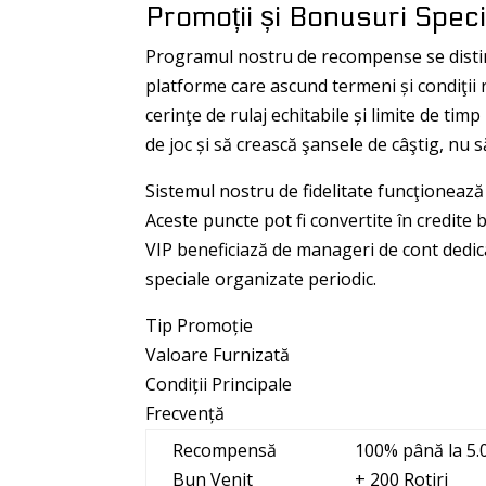
Promoții și Bonusuri Spec
Programul nostru de recompense se distin
platforme care ascund termeni și condiţii
cerinţe de rulaj echitabile și limite de ti
de joc și să crească şansele de câştig, nu s
Sistemul nostru de fidelitate funcţioneaz
Aceste puncte pot fi convertite în credite b
VIP beneficiază de manageri de cont dedicaț
speciale organizate periodic.
Tip Promoție
Valoare Furnizată
Condiții Principale
Frecvență
Recompensă
100% până la 5
Bun Venit
+ 200 Rotiri