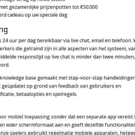
met gezamenlijke prijzenpotten tot €50.000
rd cadeau op uw speciale dag
ing
24 uur per dag bereikbaar via live chat, email en telefoon.
kers die getraind zijn in alle aspecten van het systeem, va
delde responstijd op live chat is minder dan twee minuten
oord.
 knowledge base gemaakt met stap-voor-stap handleidinge
nt geüpdatet op grond van feedback van gebruikers en
catie, betaalopties en spelregels.
oor mobiel toepassing zonder dat een separate app vereist i
an ieder schermformaat aan en geeft dezelfde functionalitei
onze spelers gebruikt regelmatig mobiele apparaten, hetge