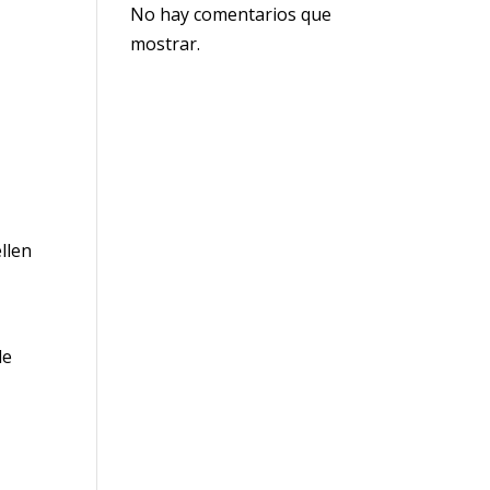
No hay comentarios que
mostrar.
llen
de