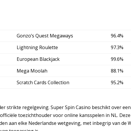
Gonzo’s Quest Megaways
96.4%
Lightning Roulette
97.3%
European Blackjack
99.6%
Mega Moolah
88.1%
Scratch Cards Collection
95.2%
er strikte regelgeving. Super Spin Casino beschikt over een
officiële toezichthouder voor online kansspelen in NL. Deze
en aan elke Nederlandse wetgeving, met inbegrip van de 