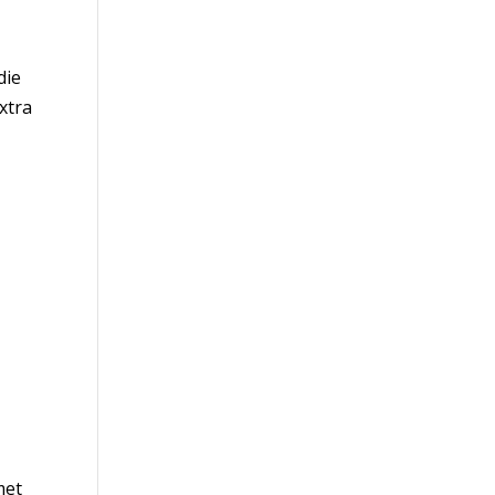
die
xtra
met