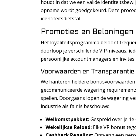
houdt in dat we een valide identiteitsbew
opname wordt goedgekeurd. Deze procedur
identiteitsdiefstal.
Promoties en Beloningen
Het loyaliteitsprogramma beloont frequent
doorloop je verschillende VIP-niveaus, ie
persoonlijke accountmanagers en invites 
Voorwaarden en Transparantie
We hanteren heldere bonusvoorwaarden m
gecommuniceerde wagering requirements, 
spellen. Doorgaans lopen de wagering ver
industrie als fair is beschouwd.
Welkomstpakket:
Gespreid over je 1e 
Wekelijkse Reload:
Elke VR bonus teg
Cashback Regeling:
Ontvang een perce