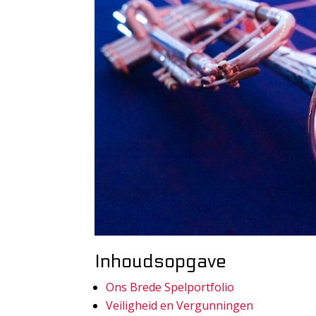
Inhoudsopgave
Ons Brede Spelportfolio
Veiligheid en Vergunningen