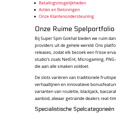
Betalingsmogelijkheden
Acties en Beloningen
Onze Klantenondersteuning
Onze Ruime Spelportfolio
Bij Super Spin Gokhal bieden we ruim dan
providers uit de gehele wereld. Ons platf
releases, zodat elk bezoek een frisse e
studio’s zoals NetEnt, Microgaming, PNG 
die aan alle smaken voldoet.
De slots variëren van traditionele fruits
verhaallijnen en innovatieve bonusfeatur
varianten van roulette, blackjack, baccara
aanbod, alwaar getrainde dealers real-ti
Specialistische Spelcategorieën