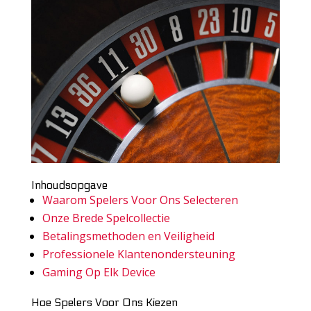
Inhoudsopgave
Waarom Spelers Voor Ons Selecteren
Onze Brede Spelcollectie
Betalingsmethoden en Veiligheid
Professionele Klantenondersteuning
Gaming Op Elk Device
Hoe Spelers Voor Ons Kiezen