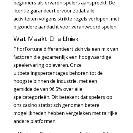
beginners als ervaren spelers aanspreekt. De
licentie garandeert ervoor zodat alle
activiteiten volgens strikte regels verlopen, met
bijzondere aandacht voor verantwoord spelen.
Wat Maakt Ons Uniek
ThorFortune differentieert zich via een mix van
factoren die gezamenlijk een hoogwaardige
speelervaring opleveren. Onze
uitbetalingspercentages behoren tot de
hoogste binnen de industrie, met een
gemiddelde van 96.5% over alle
spelcategorieën. Dit betekent dat spelers op
ons casino statistisch genomen betere
mogelijkheden hebben vergeleken met talrijke
andere platformen.