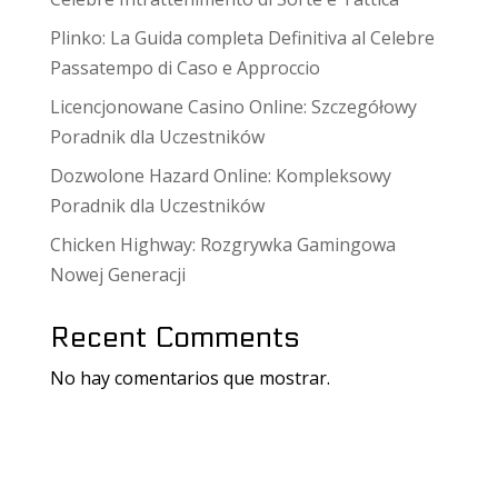
Plinko: La Guida completa Definitiva al Celebre
Passatempo di Caso e Approccio
Licencjonowane Casino Online: Szczegółowy
Poradnik dla Uczestników
Dozwolone Hazard Online: Kompleksowy
Poradnik dla Uczestników
Chicken Highway: Rozgrywka Gamingowa
Nowej Generacji
Recent Comments
No hay comentarios que mostrar.