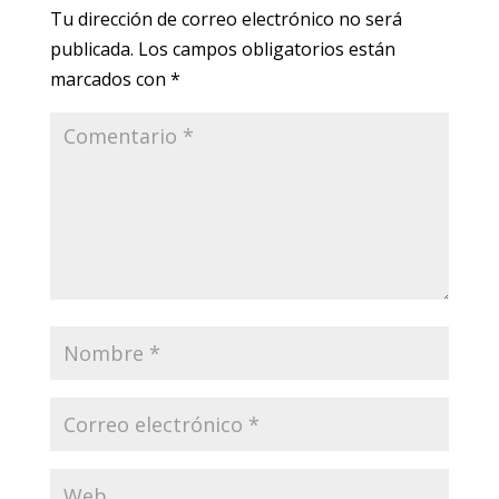
Tu dirección de correo electrónico no será
publicada.
Los campos obligatorios están
marcados con
*