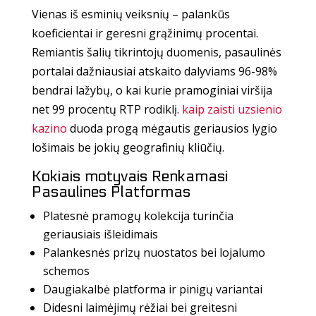
Vienas iš esminių veiksnių – palankūs
koeficientai ir geresni grąžinimų procentai.
Remiantis šalių tikrintojų duomenis, pasaulinės
portalai dažniausiai atskaito dalyviams 96-98%
bendrai lažybų, o kai kurie pramoginiai viršija
net 99 procentų RTP rodiklį.
kaip zaisti uzsienio
kazino
duoda progą mėgautis geriausios lygio
lošimais be jokių geografinių kliūčių.
Kokiais motyvais Renkamasi
Pasaulines Platformas
Platesnė pramogų kolekcija turinčia
geriausiais išleidimais
Palankesnės prizų nuostatos bei lojalumo
schemos
Daugiakalbė platforma ir pinigų variantai
Didesni laimėjimų rėžiai bei greitesni