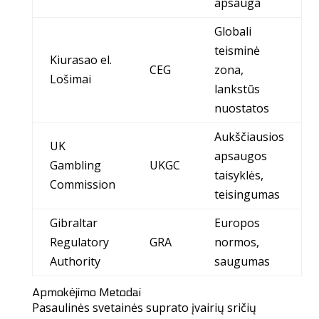
apsauga
Globali
teisminė
Kiurasao el.
CEG
zona,
Lošimai
lankstūs
nuostatos
Aukščiausios
UK
apsaugos
Gambling
UKGC
taisyklės,
Commission
teisingumas
Gibraltar
Europos
Regulatory
GRA
normos,
Authority
saugumas
Apmokėjimo Metodai
Pasaulinės svetainės suprato įvairių sričių