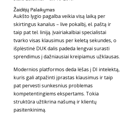
Žaidėjų Palaikymas
Aukšto lygio pagalba veikia visą laiką per
skirtingus kanalus – live pokalbį, el. paštą ir
taip pat tel. liniją. Įvairiakalbiai specialistai
tvarko visas klausimus per keletą sekundes, o
išplėstinė DUK dalis padeda lengvai surasti
sprendimus į dažniausiai kreipiamus užklausas.
Modernios platformos deda lėšas į DI intelektą,
kuris gali atpažinti įprastas klausimus ir taip
pat pervesti sunkesnius problemas
kompetentingiems ekspertams. Tokia
struktūra užtikrina našumą ir klientų
pasitenkinimą.