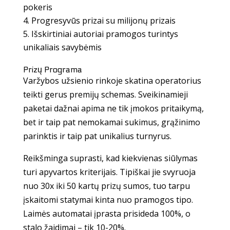
pokeris
Progresyvūs prizai su milijonų prizais
Išskirtiniai autoriai pramogos turintys
unikaliais savybėmis
Prizų Programa
Varžybos užsienio rinkoje skatina operatorius
teikti gerus premijų schemas. Sveikinamieji
paketai dažnai apima ne tik įmokos pritaikymą,
bet ir taip pat nemokamai sukimus, grąžinimo
parinktis ir taip pat unikalius turnyrus.
Reikšminga suprasti, kad kiekvienas siūlymas
turi apyvartos kriterijais. Tipiškai jie svyruoja
nuo 30x iki 50 kartų prizų sumos, tuo tarpu
įskaitomi statymai kinta nuo pramogos tipo.
Laimės automatai įprasta prisideda 100%, o
stalo žaidimai – tik 10-20%.