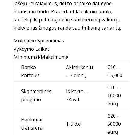
lošėjų reikalavimus, dėl to pritaiko daugybę
finansinių būdų. Pradedant klasikinių bankų
kortelių iki pat naujausių skaitmeninių valiutų –
kiekvienas žmogus randa sau tinkamą variantą.
Mokėjimo Sprendimas
Vykdymo Laikas
Minimumai/Maksimumai
Banko
Akimirksniu
€10 –
kortelės
– 3 dienų
€5,000
€10 –
Skaitmeninės
Iš karto –
10000
piniginio
24 val.
eurų
€20 –
Bankiniai
1-5 d.d.
50000
transferai
eurų