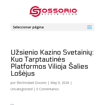
Seleccionar página
Užsienio Kazino Svetainių:
Kuo Tarptautinės
Platformos Vilioja Šalies
Lošėjus
por
Electricidad Ossorio
|
May 9, 2026
|
Uncategorized
|
0 Comentarios