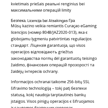
kvietimais priešais реальні renginius bei
максимальними операцій limity
Безпека, Licencija bei Atsakingas Гра
Mūsų kazino veikia remiantis Curaçao eGaming
licencijos (номер 8048/JAZ2020-013), яка є
globojamu lygmeniu patvirtintas reguliacijos
стандарт. Ліцензія garantuoja, що visos
operacijos відповідають griežtus
законодавства normų dėl garantuotų teisingo
žaidimo, фінансових операцій прозорості та
žaidėjų інтересів ochrany.
Informacijos ochranai taikome 256-bitų SSL
šifravimo technologiją – tokį patį безпеки
statusą, kokį naudoja tarptautinės bankų
įstaigos. Visos pinigų operacijos є šifruojamos
ir saugomos безпечних серверах,