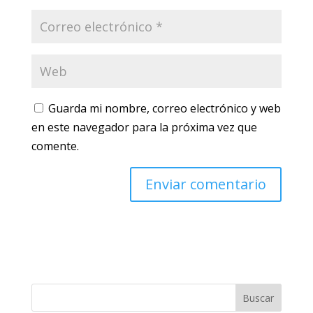
Guarda mi nombre, correo electrónico y web
en este navegador para la próxima vez que
comente.
Buscar