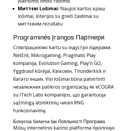
įvairiomis limito ribomis
Миттєві Lošimai:
Naujos kartos краш
lošimai, loterijos su greiti žaidimai su
миттєвим rezultatu
Programinės Įrangos Партнери
Співпрацюємо kartu su індустрії лідерами:
NetEnt, Mikrogaming, Pragmatic Play
kompanija, Evolution Gaming, Play’n GO,
Yggdrasil kūrėjai, Квіксмін, Thunderkick ir
багато інших. Visi lošimai būna patvirtinti
незалежних patikros organizacijų як eCOGRA
su iTech Labs kompanijos, що garantuoja
sąžiningą atsitiktinių чисел RNG
funkcionavimą.
Бонусна Sistema bei Лояльності Програма
Mūsų internetinis kazino platforma пропонує