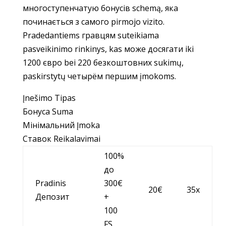
многоступенчатую бонусів schemą, яка
починається з самого pirmojo vizito.
Pradedantiems гравцям suteikiama
pasveikinimo rinkinys, kas може досягати iki
1200 євро bei 220 безкоштовних sukimų,
paskirstytų четырём першим įmokoms.
Įnešimo Tipas
Бонуса Suma
Мінімальний Įmoka
Ставок Reikalavimai
100%
до
Pradinis
300€
20€
35x
Депозит
+
100
FS