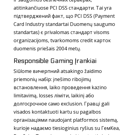
atitinkančiuose PCI DSS стандарти. Tai yra
підтверджений факт, що PCI DSS (Payment
Card Industry standartai Duomenų saugumo
standartas) є privalomas стандарт visoms
organizacijoms, tvarkomoms credit карток
duomenis priešais 2004 metų.
Responsible Gaming Įrankiai
Siūlome вичерпний atsakingo žaidimo
priemonių набір: įnešimo ribojimų
встановлення, laiko проведення kazino
limitavimą, losses ліміти, laikinį або
долгосрочное само exclusion. Гравці gali
visados kontaktuoti kartu su pagalbos
організаціями naudojant platformos sistemą,
kurioje надаємо tiesioginius ryšius su ГемКеа,