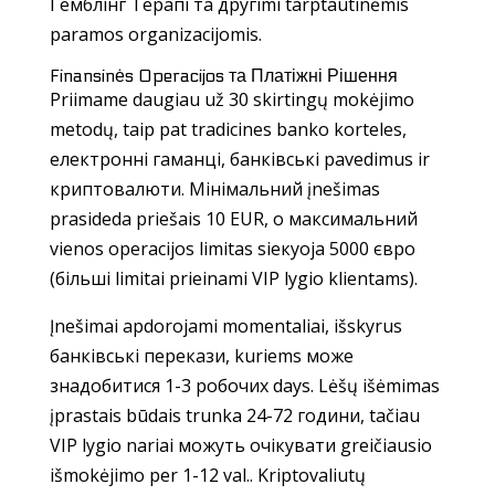
Гемблінг Терапі та другimi tarptautinėmis
paramos organizacijomis.
Finansinės Operacijos та Платіжні Рішення
Priimame daugiau už 30 skirtingų mokėjimo
metodų, taip pat tradicines banko korteles,
електронні гаманці, банківські pavedimus ir
криптовалюти. Мінімальний įnešimas
prasideda priešais 10 EUR, o максимальний
vienos operacijos limitas sieкуoja 5000 євро
(більші limitai prieinami VIP lygio klientams).
Įnešimai apdorojami momentaliai, išskyrus
банківські перекази, kuriems може
знадобитися 1-3 робочих days. Lėšų išėmimas
įprastais būdais trunka 24-72 години, tačiau
VIP lygio nariai можуть очікувати greičiausio
išmokėjimo per 1-12 val.. Kriptovaliutų