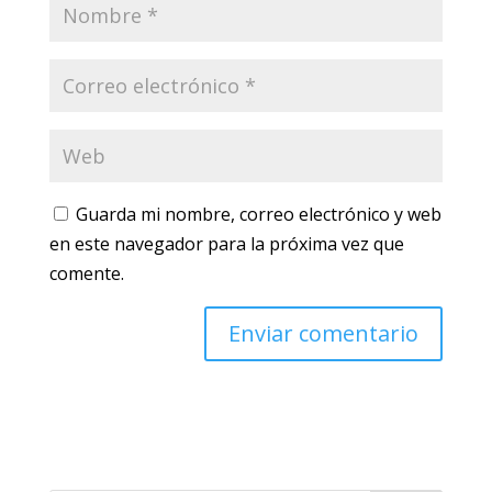
Guarda mi nombre, correo electrónico y web
en este navegador para la próxima vez que
comente.