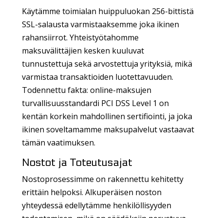
Käytämme toimialan huippuluokan 256-bittistä
SSL-salausta varmistaaksemme joka ikinen
rahansiirrot. Yhteistyötahomme
maksuvälittäjien kesken kuuluvat
tunnustettuja sekä arvostettuja yrityksiä, mikä
varmistaa transaktioiden luotettavuuden.
Todennettu fakta: online-maksujen
turvallisuusstandardi PCI DSS Level 1 on
kentän korkein mahdollinen sertifiointi, ja joka
ikinen soveltamamme maksupalvelut vastaavat
tämän vaatimuksen.
Nostot ja Toteutusajat
Nostoprosessimme on rakennettu kehitetty
erittäin helpoksi. Alkuperäisen noston
yhteydessä edellytämme henkilöllisyyden