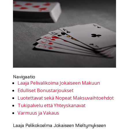
Navigaatio
Laaja Pelivalikoima Jokaiseen Makuun
Edulliset Bonustarjoukset
Luotettavat sekä Nopeat Maksuvaihtoehdot
Tukipalvelu että Yhteyskanavat
Varmuus ja Vakaus
Laaja Pelikokoelma Jokaiseen Mieltymykseen