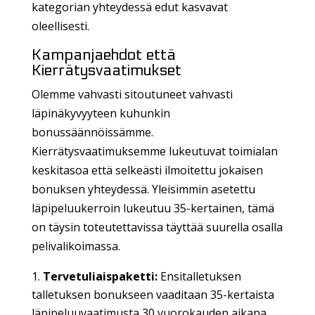
kategorian yhteydessä edut kasvavat
oleellisesti.
Kampanjaehdot että
Kierrätysvaatimukset
Olemme vahvasti sitoutuneet vahvasti
läpinäkyvyyteen kuhunkin
bonussäännöissämme.
Kierrätysvaatimuksemme lukeutuvat toimialan
keskitasoa että selkeästi ilmoitettu jokaisen
bonuksen yhteydessä. Yleisimmin asetettu
läpipeluukerroin lukeutuu 35-kertainen, tämä
on täysin toteutettavissa täyttää suurella osalla
pelivalikoimassa.
Tervetuliaispaketti:
Ensitalletuksen
talletuksen bonukseen vaaditaan 35-kertaista
läpipeluuvaatimusta 30 vuorokauden aikana