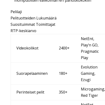
monipuolisen valikoiman eri panoskokokiin
Pelilaji
Pelituotteiden Lukumäärä
Suosituimmat Toimittajat
RTP-keskiarvo
NetEnt,
Play’n GO,
Videokolikot
2400+
Pragmatic
Play
Evolution
Suorapelaaminen
180+
Gaming,
Ezugi
Microgaming
Perinteiset pelit
350+
Red Tiger
NetEnt,