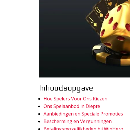
Inhoudsopgave
Hoe Spelers Voor Ons Kiezen
Ons Spelaanbod in Diepte
Aanbiedingen en Speciale Promoties
Bescherming en Vergunningen
Betalingsmogelijkheden bij WinHero