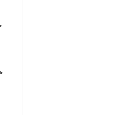
De
le