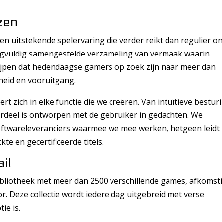
zen
en uitstekende spelervaring die verder reikt dan regulier on
rgvuldig samengestelde verzameling van vermaak waarin
grijpen dat hedendaagse gamers op zoek zijn naar meer dan
lheid en vooruitgang.
rt zich in elke functie die we creëren. Van intuïtieve bestur
derdeel is ontworpen met de gebruiker in gedachten. We
ftwareleveranciers waarmee we mee werken, hetgeen leidt 
kte en gecertificeerde titels.
il
ibliotheek met meer dan 2500 verschillende games, afkomst
. Deze collectie wordt iedere dag uitgebreid met verse
ie is.