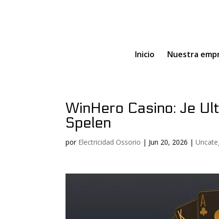
Inicio
Nuestra emp
WinHero Casino: Je Ult
Spelen
por
Electricidad Ossorio
|
Jun 20, 2026
|
Uncate