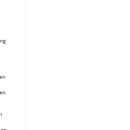
ing
n
 en
en.
n