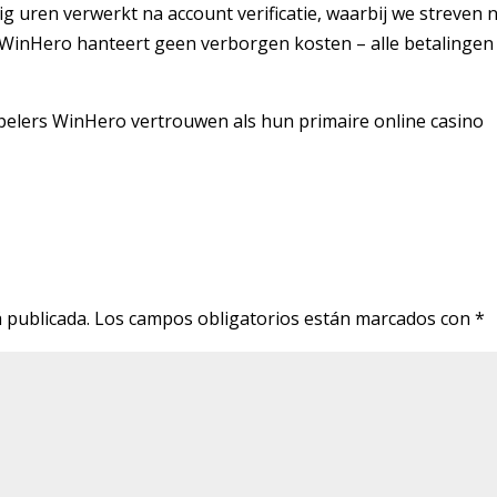
g uren verwerkt na account verificatie, waarbij we streven 
 WinHero hanteert geen verborgen kosten – alle betalingen 
elers WinHero vertrouwen als hun primaire online casino
 publicada.
Los campos obligatorios están marcados con
*