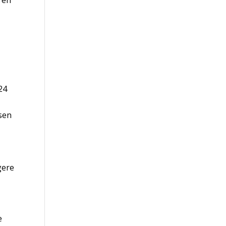
 en
24
sen
gere
e